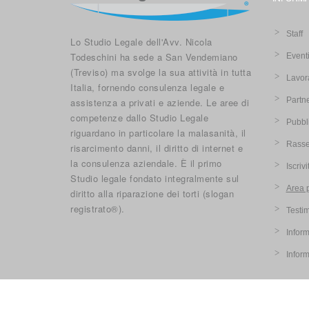
Staff
Lo Studio Legale dell'Avv. Nicola
Todeschini ha sede a San Vendemiano
Event
(Treviso) ma svolge la sua attività in tutta
Lavor
Italia, fornendo consulenza legale e
Partn
assistenza a privati e aziende. Le aree di
competenze dallo Studio Legale
Pubbl
riguardano in particolare la malasanità, il
Rasse
risarcimento danni, il diritto di internet e
la consulenza aziendale. È il primo
Iscriv
Studio legale fondato integralmente sul
Area 
diritto alla riparazione dei torti (slogan
registrato®).
Testi
Inform
Infor