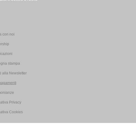
i
a con noi
ership
icazioni
gna stampa
iti alla Newsletter
pagamenti
monianze
ativa Privacy
mativa Cookies