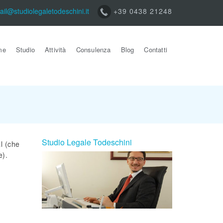
ail@studiolegaletodeschini.it
+39 0438 21248
me
Studio
Attività
Consulenza
Blog
Contatti
Studio Legale Todeschini
al (che
e).