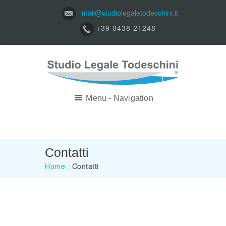
mail@studiolegaletodeschini.it
+39 0438 21248
Menu - Navigation
Contatti
Home
/
Contatti