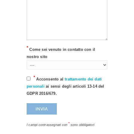
*
Come sei venuto in contatto con il
nostro sito
*
Acconsento al
trattamento dei dati
personali
ai sensi degli articoli 13-14 del
GDPR 2016/679.
*
I campi contrassegnati con
sono obbligatori