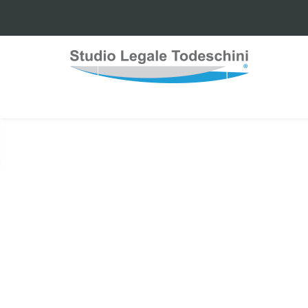
Risarcimen
Assistenza legale co
per ottenere il giu