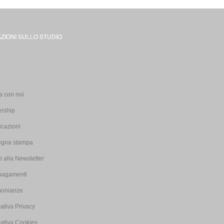
ZIONI SULLO STUDIO
i
a con noi
ership
icazioni
gna stampa
iti alla Newsletter
pagamenti
monianze
ativa Privacy
mativa Cookies