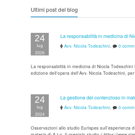
Ultimi post del blog
La responsabilità in medicina di N
24
Avv. Nicola Todeschini
,
0 comme
lug
2026
La responsabilità in medicina di Nicola Todeschini E
edizione dell'opera dell'Avv. Nicola Todeschini, per
La gestione del contenzioso in mat
24
Avv. Nicola Todeschini
,
0 comme
lug
2024
Osservazioni allo studio Eurispes sull’esperienza d
materia di A.t.p. Il pregiato studio ( https://www.si