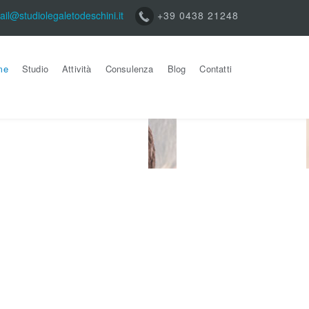
ail@studiolegaletodeschini.it
+39 0438 21248
me
Studio
Attività
Consulenza
Blog
Contatti