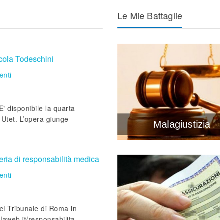
Le Mie Battaglie
icola Todeschini
nti
' disponibile la quarta
 Utet. L’opera giunge
Malagiustizia
eria di responsabilità medica
nti
el Tribunale di Roma in
mlaweb.it/responsabilita-