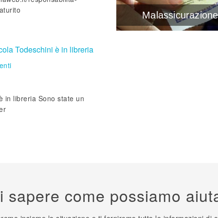
aturito
Malassicurazion
ola Todeschini è in libreria
nti
 in libreria Sono state un
er
i sapere come possiamo aiuta