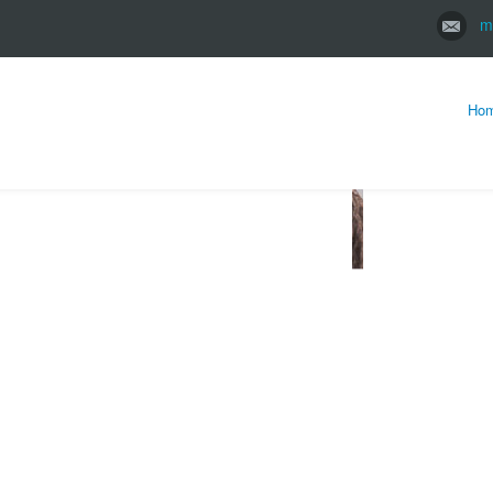
m
Ho
to danni
mpleta e su misura
sto risarcimento