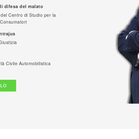
i difesa del malato
 del Centro di Studio per la
e Consumatori
ntrajus
Giustizia
à Civile Automobilistica
ILO