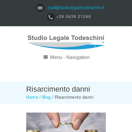
mail@studiolegaletodeschini.it
+39 0438 21248
Menu - Navigation
Risarcimento danni
Home
/
Blog
/
Risarcimento danni