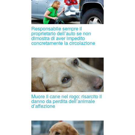
Responsabile sempre il
proprietario dell’auto se non
dimostra di aver impedito
concretamente la circolazione
Muore il cane nel rogo: risarcito il
danno da perdita dell’animale
d’affezione