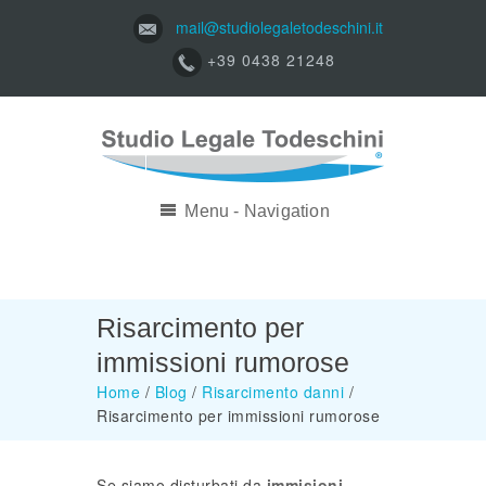
mail@studiolegaletodeschini.it
+39 0438 21248
Menu - Navigation
Risarcimento per
immissioni rumorose
Home
/
Blog
/
Risarcimento danni
/
Risarcimento per immissioni rumorose
Se siamo disturbati da
immisioni