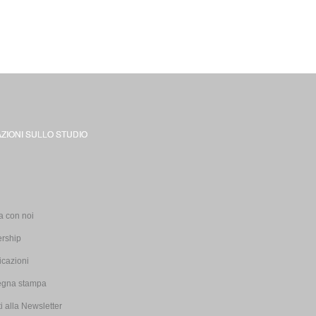
ZIONI SULLO STUDIO
i
a con noi
ership
icazioni
gna stampa
iti alla Newsletter