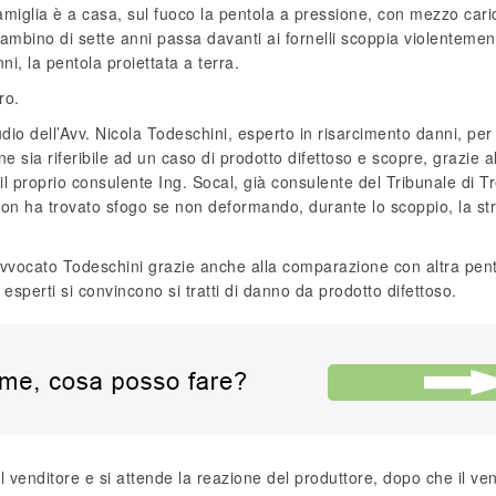
amiglia è a casa, sul fuoco la pentola a pressione, con mezzo cari
ambino di sette anni passa davanti ai fornelli scoppia violentemen
ni, la pentola proiettata a terra.
ro.
tudio dell’Avv. Nicola Todeschini, esperto in risarcimento danni, per
 sia riferibile ad un caso di prodotto difettoso e scopre, grazie a
il proprio consulente Ing. Socal, già consulente del Tribunale di Tr
 non ha trovato sfogo se non deformando, durante lo scoppio, la str
l’Avvocato Todeschini grazie anche alla comparazione con altra pen
esperti si convincono si tratti di danno da prodotto difettoso.
il venditore e si attende la reazione del produttore, dopo che il ve