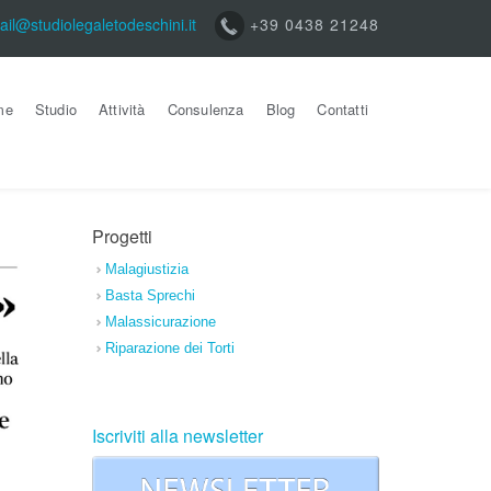
ail@studiolegaletodeschini.it
+39 0438 21248
me
Studio
Attività
Consulenza
Blog
Contatti
Progetti
Malagiustizia
Basta Sprechi
Malassicurazione
Riparazione dei Torti
Iscriviti alla newsletter