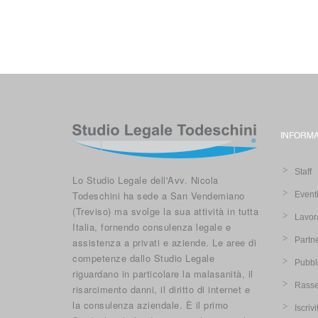
INFORMA
Staff
Lo Studio Legale dell'Avv. Nicola
Todeschini ha sede a San Vendemiano
Event
(Treviso) ma svolge la sua attività in tutta
Lavor
Italia, fornendo consulenza legale e
Partn
assistenza a privati e aziende. Le aree di
competenze dallo Studio Legale
Pubbl
riguardano in particolare la malasanità, il
Rasse
risarcimento danni, il diritto di internet e
la consulenza aziendale. È il primo
Iscriv