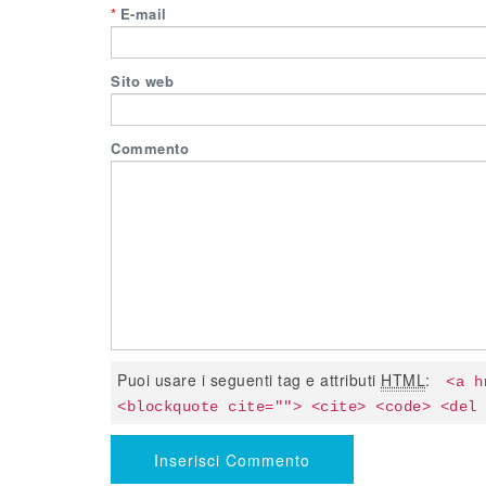
*
E-mail
Sito web
Commento
Puoi usare i seguenti tag e attributi
HTML
:
<a h
<blockquote cite=""> <cite> <code> <del 