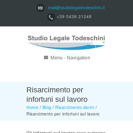
mail@studiolegaletodeschini.it
+39 0438 21248
Menu - Navigation
Risarcimento per
infortuni sul lavoro
Home
/
Blog
/
Risarcimento danni
/
Risarcimento per infortuni sul lavoro
Gli
infortuni sul lavoro
sono putroppo