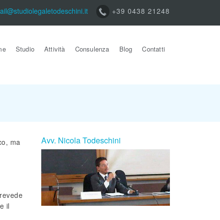
ail@studiolegaletodeschini.it
+39 0438 21248
me
Studio
Attività
Consulenza
Blog
Contatti
Avv. Nicola Todeschini
co, ma
prevede
 il