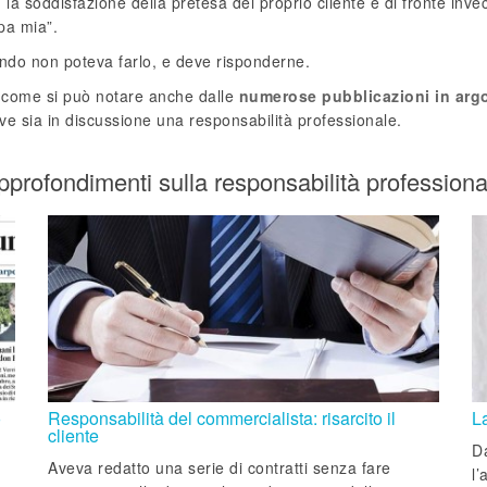
a soddisfazione della pretesa del proprio cliente e di fronte inve
pa mia”.
ndo non poteva farlo, e deve risponderne.
, come si può notare anche dalle
numerose pubblicazioni in ar
 ove sia in discussione una responsabilità professionale.
pprofondimenti sulla responsabilità professiona
o
Responsabilità del commercialista: risarcito il
L
cliente
Da
Aveva redatto una serie di contratti senza fare
l’