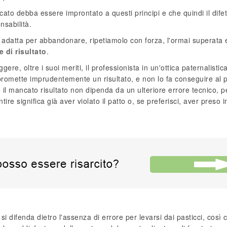
ato debba essere improntato a questi principi e che quindi il difet
nsabilità.
 adatta per abbandonare, ripetiamolo con forza, l'ormai superata 
e di risultato
.
ere, oltre i suoi meriti, il professionista in un'ottica paternalistic
romette imprudentemente un risultato, e non lo fa conseguire al 
 il mancato risultato non dipenda da un ulteriore errore tecnico, 
re significa già aver violato il patto o, se preferisci, aver preso in
 si difenda dietro l'assenza di errore per levarsi dai pasticci, così