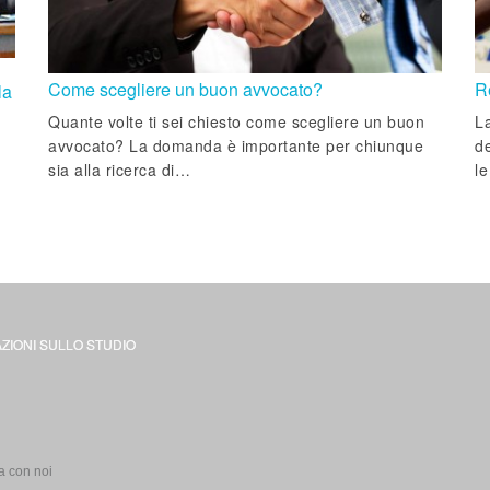
Come scegliere un buon avvocato?
R
la
Quante volte ti sei chiesto come scegliere un buon
La
avvocato? La domanda è importante per chiunque
de
sia alla ricerca di…
le
ZIONI SULLO STUDIO
i
a con noi