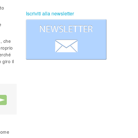
to
Iscriviti alla newsletter
e
a, che
proprio
perché
 giro il
 come