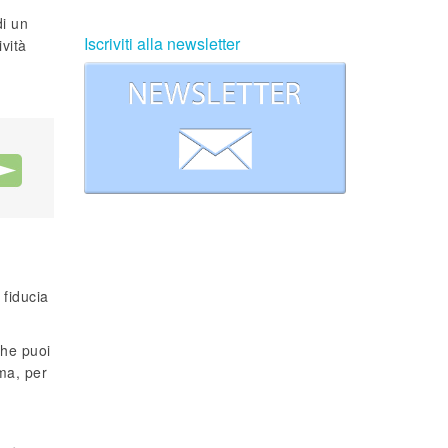
di un
Iscriviti alla newsletter
vità
 fiducia
che puoi
ma, per