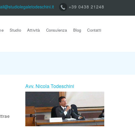
ail@studiolegaletodeschini.it
+39 0438 21248
me
Studio
Attività
Consulenza
Blog
Contatti
Avv. Nicola Todeschini
ttrae