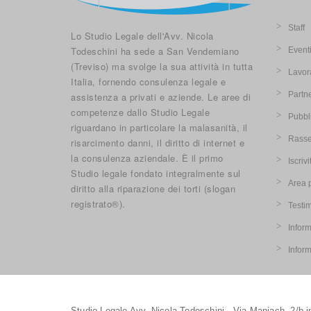
Staff
Lo Studio Legale dell'Avv. Nicola
Todeschini ha sede a San Vendemiano
Event
(Treviso) ma svolge la sua attività in tutta
Lavor
Italia, fornendo consulenza legale e
Partn
assistenza a privati e aziende. Le aree di
competenze dallo Studio Legale
Pubbl
riguardano in particolare la malasanità, il
Rasse
risarcimento danni, il diritto di internet e
la consulenza aziendale. È il primo
Iscriv
Studio legale fondato integralmente sul
Area 
diritto alla riparazione dei torti (slogan
registrato®).
Testi
Inform
Infor
Studio Legale Avv. Nicola Todeschini - Via Maniach, 2/b int