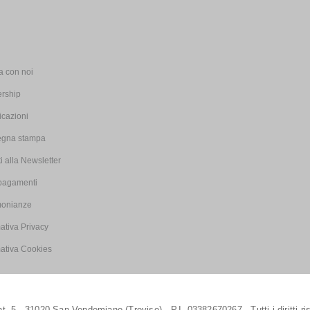
i
a con noi
ership
icazioni
gna stampa
iti alla Newsletter
pagamenti
monianze
ativa Privacy
mativa Cookies
. 5 - 31020 San Vendemiano (Treviso) - P.I. 03382670267 - Tutti i diritti ris