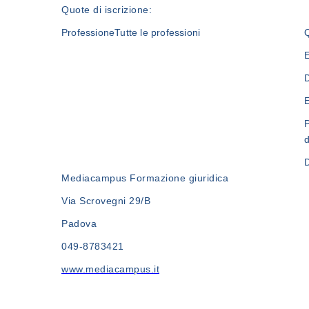
Quote di iscrizione:
Professione
Tutte le professioni
E
D
E
d
D
Mediacampus Formazione giuridica
Via Scrovegni 29/B
Padova
049-8783421
www.mediacampus.it