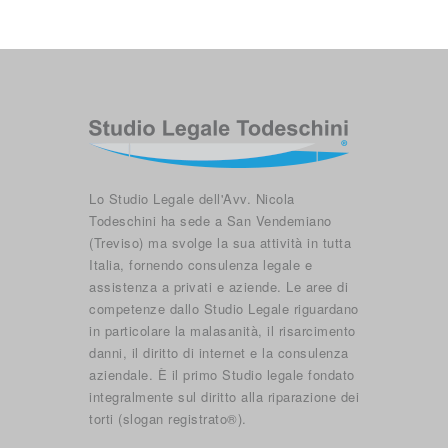
Lo Studio Legale dell'Avv. Nicola
Todeschini ha sede a San Vendemiano
(Treviso) ma svolge la sua attività in tutta
Italia, fornendo consulenza legale e
assistenza a privati e aziende. Le aree di
competenze dallo Studio Legale riguardano
in particolare la malasanità, il risarcimento
danni, il diritto di internet e la consulenza
aziendale. È il primo Studio legale fondato
integralmente sul diritto alla riparazione dei
torti (slogan registrato®).