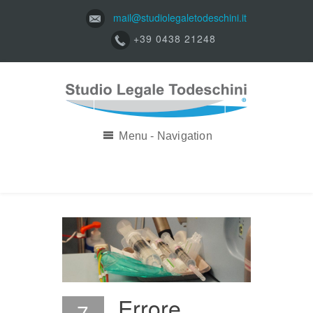
mail@studiolegaletodeschini.it
+39 0438 21248
Menu - Navigation
Errore