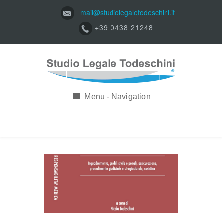
mail@studiolegaletodeschini.it
+39 0438 21248
Menu - Navigation