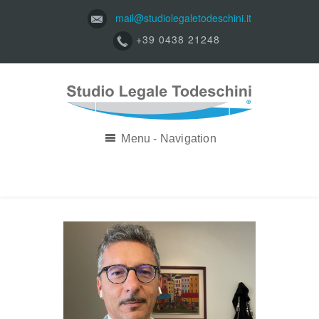
mail@studiolegaletodeschini.it
+39 0438 21248
Menu - Navigation