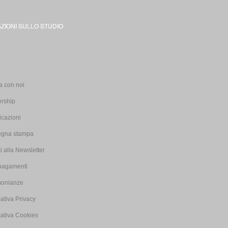
ZIONI SULLO STUDIO
i
a con noi
ership
icazioni
gna stampa
iti alla Newsletter
pagamenti
monianze
ativa Privacy
mativa Cookies