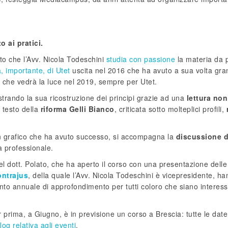
 ai pratici.
to che l’Avv. Nicola Todeschini
studia con passione
la materia da p
, importante, di Utet
uscita nel 2016 che ha avuto a sua volta gr
 che vedrà la luce nel 2019, sempre per Utet.
ustrando la sua ricostruzione dei principi grazie ad una
lettura non
 testo della
riforma Gelli Bianco
, criticata sotto molteplici profili,
 un grafico che ha avuto successo, si accompagna la
discussione d
za professionale.
el dott. Polato, che ha aperto il corso con una presentazione delle
ntrajus
, della quale l’Avv. Nicola Todeschini è vicepresidente, h
to annuale di approfondimento per tutti coloro che siano interessa
 prima, a Giugno, è in previsione un corso a Brescia: tutte le date
log relativa agli eventi
.