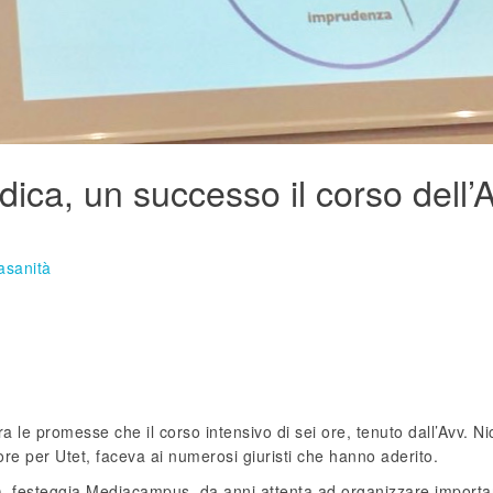
ica, un successo il corso dell’A
asanità
tra le promesse che il corso intensivo di sei ore, tenuto dall’Avv. Ni
re per Utet, faceva ai numerosi giuristi che hanno aderito.
i), festeggia Mediacampus, da anni attenta ad organizzare importa