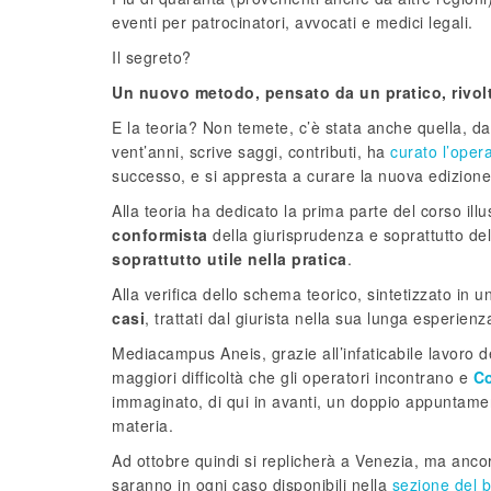
eventi per patrocinatori, avvocati e medici legali.
Il segreto?
Un nuovo metodo, pensato da un pratico, rivolto
E la teoria? Non temete, c’è stata anche quella, da
vent’anni, scrive saggi, contributi, ha
curato l’opera
successo, e si appresta a curare la nuova edizione
Alla teoria ha dedicato la prima parte del corso ill
conformista
della giurisprudenza e soprattutto del
soprattutto utile nella pratica
.
Alla verifica dello schema teorico, sintetizzato in
casi
, trattati dal giurista nella sua lunga esperien
Mediacampus Aneis, grazie all’infaticabile lavoro d
maggiori difficoltà che gli operatori incontrano e
Co
immaginato, di qui in avanti, un doppio appuntamen
materia.
Ad ottobre quindi si replicherà a Venezia, ma ancor
saranno in ogni caso disponibili nella
sezione del b