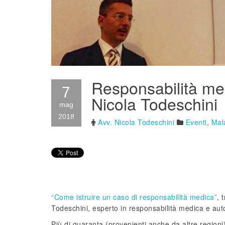
Responsabilità med
7
Nicola Todeschini
mag
2018
Avv. Nicola Todeschini
Eventi
,
Mal
“Come istruire un caso di responsabilità medica”
, 
Todeschini, esperto in responsabilità medica e auto
Più di quaranta (provenienti anche da altre region