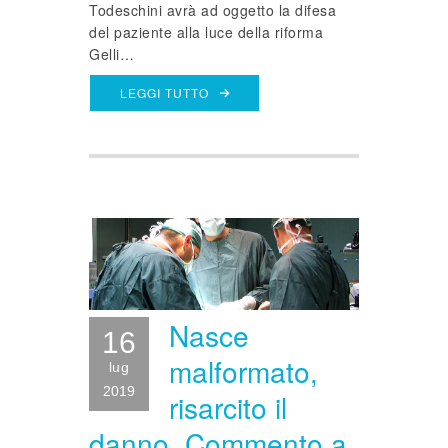
Todeschini avrà ad oggetto la difesa
del paziente alla luce della riforma
Gelli…
LEGGI TUTTO
Nasce
16
malformato,
lug
2019
risarcito il
danno. Commento a