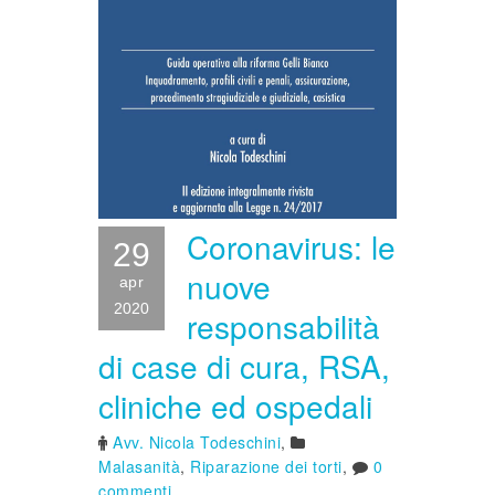
Coronavirus: le
29
nuove
apr
2020
responsabilità
di case di cura, RSA,
cliniche ed ospedali
Avv. Nicola Todeschini
,
Malasanità
,
Riparazione dei torti
,
0
commenti