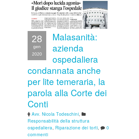
Malasanità:
28
azienda
gen
2020
ospedaliera
condannata anche
per lite temeraria, la
parola alla Corte dei
Conti
Avv. Nicola Todeschini
,
Responsabilità della struttura
ospedaliera
,
Riparazione dei torti
,
0
commenti