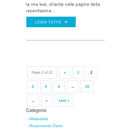
la mia tesi, chiarita nelle pagine della
recentissima…
LEGGI TUTTO
Page 2 of 12
«
1
2
3
4
5
...
10
...
»
Last »
Categorie
Malasanità
Risarcimento Danni