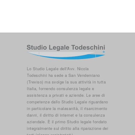
Lo Studio Legale dell'Avv. Nicola
Todeschini ha sede a San Vendemiano
(Treviso) ma svolge la sua attività in tutta
Italia, fornendo consulenza legale e
assistenza a privati e aziende. Le aree di
competenze dallo Studio Legale riguardano
in particolare la malasanità, il risarcimento
danni, il diritto di internet e la consulenza
aziendale. È il primo Studio legale fondato
integralmente sul diritto alla riparazione dei
torti (slogan registrato®).