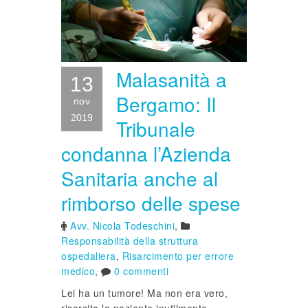
Malasanità a
13
Bergamo: Il
nov
2019
Tribunale
condanna l’Azienda
Sanitaria anche al
rimborso delle spese
Avv. Nicola Todeschini
,
Responsabilità della struttura
ospedaliera
,
Risarcimento per errore
medico
,
0 commenti
Lei ha un tumore! Ma non era vero,
risarcita la paziente inutilmente