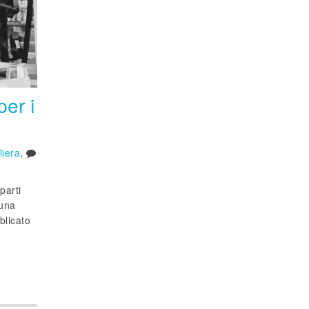
per i
liera
,
parti
 una
blicato