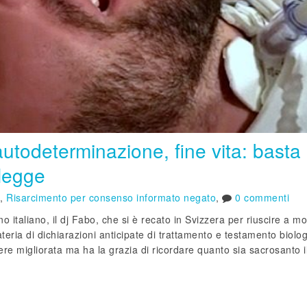
’autodeterminazione, fine vita: basta
 legge
,
Risarcimento per consenso informato negato
,
0 commenti
ino italiano, il dj Fabo, che si è recato in Svizzera per riuscire a m
teria di dichiarazioni anticipate di trattamento e testamento biolo
re migliorata ma ha la grazia di ricordare quanto sia sacrosanto i