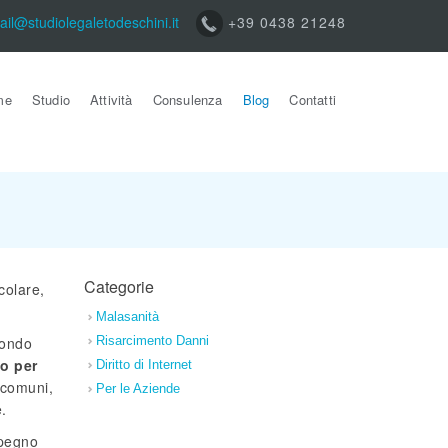
ail@studiolegaletodeschini.it
+39 0438 21248
me
Studio
Attività
Consulenza
Blog
Contatti
Categorie
colare,
Malasanità
condo
Risarcimento Danni
o per
Diritto di Internet
e comuni,
Per le Aziende
e.
mpegno