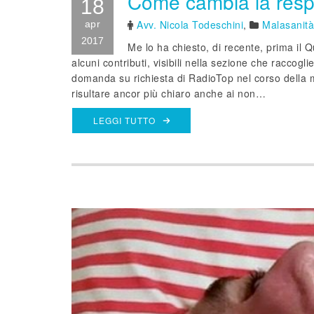
Come cambia la resp
18
Avv. Nicola Todeschini
,
Malasanità
apr
2017
Me lo ha chiesto, di recente, prima il 
alcuni contributi, visibili nella sezione che raccogl
domanda su richiesta di RadioTop nel corso della m
risultare ancor più chiaro anche ai non…
LEGGI TUTTO