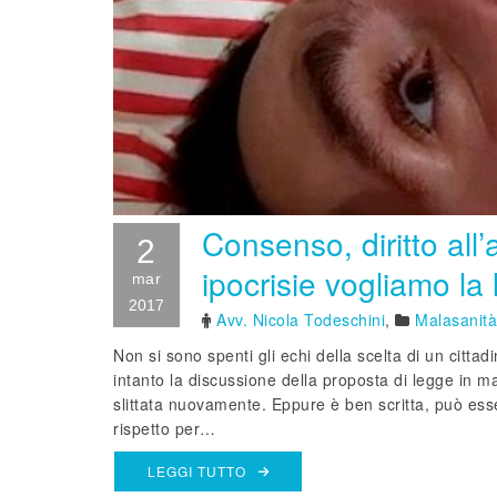
Consenso, diritto all
2
ipocrisie vogliamo la
mar
2017
Avv. Nicola Todeschini
,
Malasanità
Non si sono spenti gli echi della scelta di un cittad
intanto la discussione della proposta di legge in ma
slittata nuovamente. Eppure è ben scritta, può esse
rispetto per…
LEGGI TUTTO