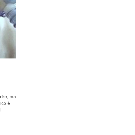
orire, ma
gico è
l