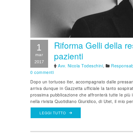
Riforma Gelli della r
1
pazienti
mar
2017
Avv. Nicola Todeschini
,
Responsabi
0 commenti
Dopo un tortuoso iter, accompagnato dalle pressanti
arriva dunque in Gazzetta ufficiale la tanto sospira
prossima pubblicazione che affronterà tutte le più 
nella rivista Quotidiano Giuridico, di Utet, il mio p
LEGGI TUTTO