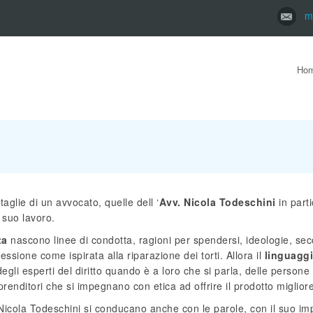
m
Ho
aglie di un avvocato, quelle dell ‘
Avv. Nicola Todeschini
in parti
l suo lavoro.
ta
nascono linee di condotta, ragioni per spendersi, ideologie, se
ssione come ispirata alla riparazione dei torti. Allora il
linguaggi
 degli esperti del diritto quando è a loro che si parla, delle person
mprenditori che si impegnano con etica ad offrire il prodotto miglior
v. Nicola Todeschini si conducano anche con le parole, con il suo i